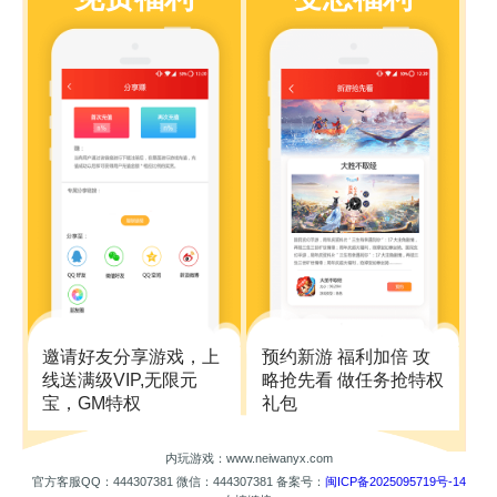
邀请好友分享游戏，上
预约新游 福利加倍 攻
线送满级VIP,无限元
略抢先看 做任务抢特权
宝，GM特权
礼包
内玩游戏：www.neiwanyx.com
官方客服QQ：444307381
微信：444307381
备案号：
闽ICP备2025095719号-14