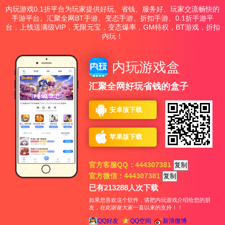
内玩游戏0.1折平台为玩家提供好玩、省钱、服务好、玩家交流畅快的
手游平台、汇聚全网BT手游、变态手游、折扣手游、0.1折手游平
台，上线送满级VIP，无限元宝，变态爆率，GM特权，BT游戏，折扣
内玩！
内玩游戏盒
汇聚全网好玩省钱的盒子
安卓版下载
苹果版下载
官方客服QQ：444307381
复制
官方微信：444307381
复制
已有
213288
人次下载
如果您喜欢这个软件，请把内玩游戏介绍给您的朋
友，在此谢谢大家一直以来的支持！！
QQ好友
QQ空间
新浪微博