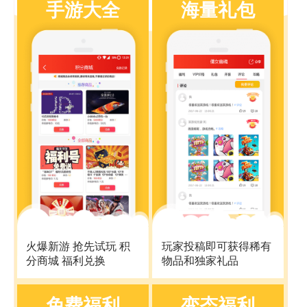
手游大全
海量礼包
火爆新游 抢先试玩 积
玩家投稿即可获得稀有
分商城 福利兑换
物品和独家礼品
免费福利
变态福利